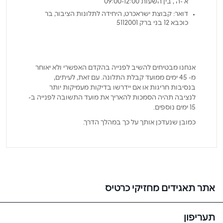
א'-ה', בין השעות 09:00-12:00
דואר: קבוצת ישראכרט, היחידה לתלונות הציבור, בר
כוכבא 12 בני ברק 5112001
אנחנו מבטיחים להשיב לפנייה בהקדם האפשרי ולא יאוחר
מ- 45 ימים ממועד קבלת התלונה. עם זאת, לעיתים,
בנסיבות חריגות או אם יידרשו בדיקות מעמיקות יותר
לנציבה תהיה הסמכות להאריך את מועד התשובה לפנייה ב-
15 ימים נוספים.
כמובן שנעדכן אותך על כך במהלך הדרך.
אתר תאגידים מחזיקי כרטיס
תעריפון