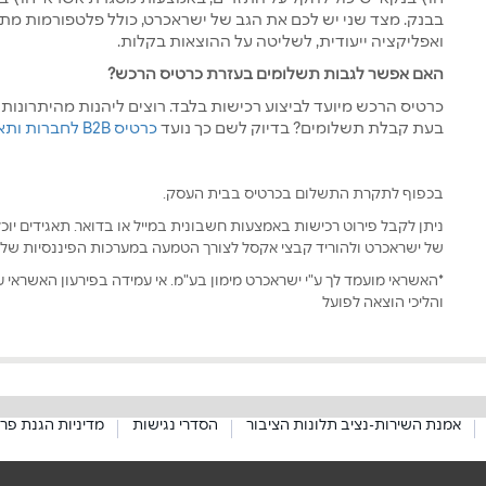
בבנק. מצד שני יש לכם את הגב של ישראכרט, כולל פלטפורמות מת
ואפליקציה ייעודית, לשליטה על ההוצאות בקלות.
האם אפשר לגבות תשלומים בעזרת כרטיס הרכש?
כרטיס הרכש מיועד לביצוע רכישות בלבד. רוצים ליהנות מהיתרונות 
בעת קבלת תשלומים? בדיוק לשם כך נועד
כרטיס B2B לחברות ותאגידים
בכפוף לתקרת התשלום בכרטיס בבית העסק.
ניתן לקבל פירוט רכישות באמצעות חשבונית במייל או בדואר. תאגידים יו
של ישראכרט ולהוריד קבצי אקסל לצורך הטמעה במערכות הפיננסיות של
*האשראי מועמד לך ע"י ישראכרט מימון בע"מ. אי עמידה בפירעון האשראי על
והליכי הוצאה לפועל
אמנת השירות-נציב תלונות הציבור
הסדרי נגישות
מדיניות הגנת פר