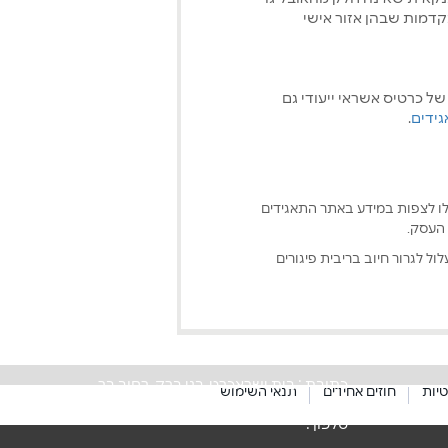
קדמות שבהן אזור אישי
של כרטיס אשראי ייעודי גם
.
כלו לצפות במידע באתר התאגידים
 העסק.
ול לגרור חיוב בריבית פיגורים
כתובת : בית ישראכרט, בני ברק, רחוב בר
טיות
חוזים אחידים
תנאי השימוש
כוכבא 12
טלפון :