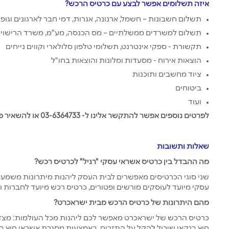
איזה תשלומים אפשר לבצע עם כרטיס הרכש?
תשלום חשבונות – חשמל, ארנונה, אגרות, דמי חבר לארגונים וגופי
תשלום למשרדים ממשלתיים – מס הכנסה, מע"מ, משרד הרישוי 
תקשורת - ספקי אינטרנט, תשלומי טלפון סלולארי וקווים נייחים
הוצאות אירוח - מסעדות ומלונות והוצאות בחו"ל
ציוד מחשבים ותוכנות
ביטוחים
ועוד
לפרטים נוספים אפשר להתקשר אלינו ל- 03-6364733 או להשאיר פרטים מטה.
שאלות ותשובות
מה ההבדל בין כרטיס אשראי עסקי "רגיל" לכרטיס רכש?
שני סוגי הכרטיסים מאפשרים לבית העסק ליהנות מיתרונות משמעו
עסקי מיועד לעוסקים מורשים ופטורים, כרטיס רכש מיועד לחברות ו
מהם היתרונות של כרטיס הרכש מבית ישראכרט?
כרטיס הרכש של ישראכרט מאפשר לכם ליהנות מכל העולמות: מצד
חוץ בנקאי שיכול להקל על התזרים, באמצעות מסגרת אשראי חוץ ב