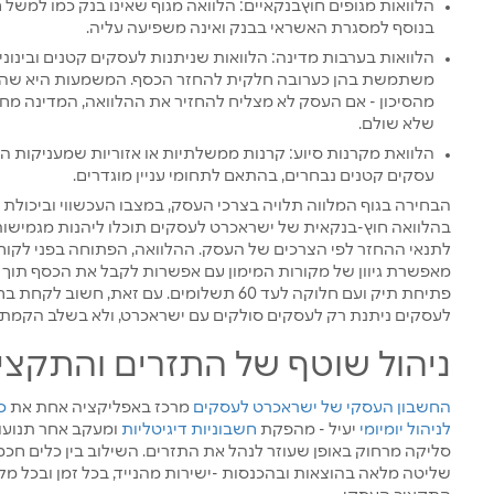
הלוואות מגופים חוץבנקאיים: הלוואה מגוף שאינו בנק כמו למשל
בנוסף למסגרת האשראי בבנק ואינה משפיעה עליה.
הלוואות בערבות מדינה: הלוואות שניתנות לעסקים קטנים ובינוניי
משתמשת בהן כערובה חלקית להחזר הכסף. המשמעות היא שהמ
מהסיכון - אם העסק לא מצליח להחזיר את ההלוואה, המדינה מחז
שלא שולם.
הלוואת מקרנות סיוע: קרנות ממשלתיות או אזוריות שמעניקות ה
עסקים קטנים נבחרים, בהתאם לתחומי עניין מוגדרים.
הבחירה בגוף המלווה תלויה בצרכי העסק, במצבו העכשווי וביכולת
בהלוואה חוץ-בנקאית של ישראכרט לעסקים תוכלו ליהנות מגמישו
לתנאי ההחזר לפי הצרכים של העסק. ההלוואה, הפתוחה בפני לקוח
מאפשרת גיוון של מקורות המימון עם אפשרות לקבל את הכסף תוך
פתיחת תיק ועם חלוקה לעד 60 תשלומים. עם זאת,
לעסקים ניתנת רק לעסקים סולקים עם ישראכרט, ולא בשלב הקמת
ניהול שוטף של התזרים והתקצי
החשבון העסקי של ישראכרט לעסקים
מרכז באפליקציה אחת את
כ
לניהול
יומיומי
יעיל - מהפקת
חשבוניות דיגיטליות
ומעקב אחר תנועו
סליקה מרחוק באופן שעוזר לנהל את התזרים. השילוב בין כלים חכ
שליטה מלאה בהוצאות ובהכנסות -ישירות מהנייד, בכל זמן ובכל מק