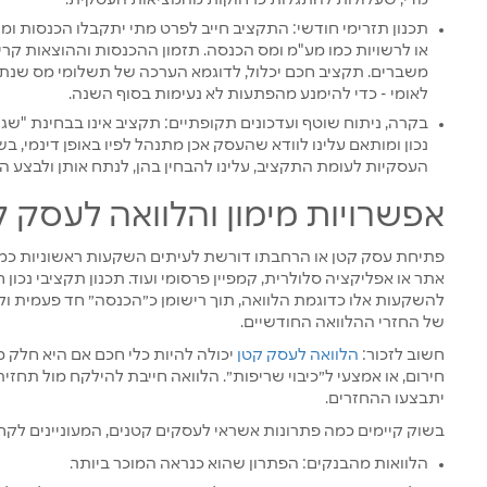
מדי, שעלולות להתגלות כרחוקות מהמציאות העסקית.
תכנון תזרימי חודשי: התקציב חייב לפרט מתי יתקבלו הכנסות ומ
או לרשויות כמו מע"מ ומס הכנסה. תזמון ההכנסות וההוצאות קריט
משברים. תקציב חכם יכלול, לדוגמא הערכה של תשלומי מס שנתי
לאומי - כדי להימנע מהפתעות לא נעימות בסוף השנה.
בקרה, ניתוח שוטף ועדכונים תקופתיים: תקציב אינו בבחינת "שג
נכון ומותאם עלינו לוודא שהעסק אכן מתנהל לפיו באופן דינמי, 
העסקיות לעומת התקציב, עלינו להבחין בהן, לנתח אותן ולבצע ה
אפשרויות מימון והלוואה לעסק ק
פתיחת עסק קטן או הרחבתו דורשת לעיתים השקעות ראשוניות כמו
אתר או אפליקציה סלולרית, קמפיין פרסומי ועוד. תכנון תקציבי נכון ח
להשקעות אלו כדוגמת הלוואה, תוך רישומן כ״הכנסה״ חד פעמית ול
של החזרי ההלוואה החודשיים.
חשוב לזכור:
הלוואה לעסק קטן
יכולה להיות כלי חכם אם היא חלק
חירום, או אמצעי ל״כיבוי שריפות״. הלוואה חייבת להילקח מול תחז
יתבצעו ההחזרים.
בשוק קיימים כמה פתרונות אשראי לעסקים קטנים, המעוניינים לקח
הלוואות מהבנקים: הפתרון שהוא כנראה המוכר ביותר.