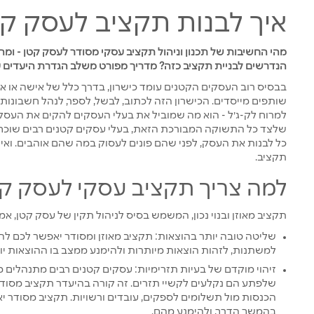
איך לבנות תקציב לעסק קט
מהי החשיבות של תכנון וניהול תקציב עסקי מסודר לעסק קטן - ומ
הנדרשים לבניית תקציב כזה? מדריך מפורט משלב הגדרת היעדים עד 
בבסיס רוב העסקים הקטנים עומד כישרון, בדרך כלל של אישה או א
שותפים מייסדים. הכישרון הזה לכתוב, לבשל, לספר, לנהל חשבונות, 
למרוח לק-ג׳ל - הוא מה שמוביל את בעלי העסקים להקים את העסק
שלצד כל התשוקה המבורכת הזאת, בעלי עסקים קטנים רבים שוכח
כל לבנות את העסק, לפני שהם פונים לעסוק במה שהם אוהבים. ואין
תקציב.
למה צריך תקציב עסקי לעסק ק
תקציב מאוזן ובנוי נכון, המשמש בסיס לניהול תקין של עסק קטן, א
שליטה טובה יותר בהוצאות: תקציב מאוזן ומסודר יאפשר לכם להב
למשתנות, לזהות הוצאות מיותרות ולהימנע ממצב בו ההוצאות י
זיהוי מוקדם של בעיות תזרימיות: עסקים קטנים רבים מתנהלים מ
שלפתע הם נקלעים לקשיי תזרים. זה קורה בהיעדר תקציב מסודר
הכנסות מול תשלומים לספקים, עובדים ורשויות. תקציב מסודר י
בהמשך הדרך, ולהימנע מהם.