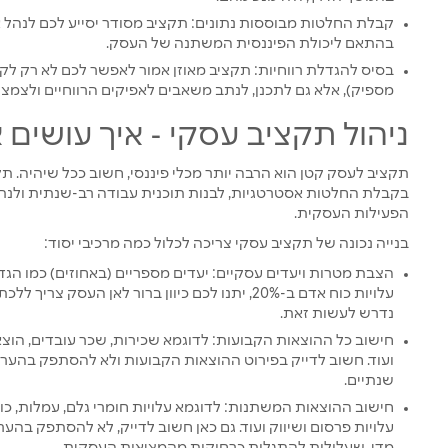
קבלת החלטות מבוססות נתונים: תקציב מסודר יסייע לכם לנהל
בהתאם ליכולת הפיננסית המשתנה של העסק.
בסיס להגדלת רווחיות: תקציב מאוזן אמור לאפשר לכם לא רק לק
מספיק), אלא גם לתכנן, לנתב משאבים לאפיקים הרווחיים ולצמצם
ניהול תקציב עסקי - איך עושים א
תקציב לעסק קטן הוא הרבה יותר מכלי פיננסי, חשוב ככל שיהיה. תק
בקבלת החלטות אסטרטגיות, לבנות תוכנית עבודה רב-שנתית ולנתח
הפעילות העסקית.
בנייה נכונה של תקציב עסקי צריכה לכלול כמה מרכיבי יסוד:
עלויות כוח אדם ב-20%, יתנו לכם כיוון ברור לאן העסק
נדרש לעשות זאת.
חישוב כל ההוצאות הקבועות: לדוגמא שכירות, שכר עובדים, הוצ
ועוד. חשוב לדייק בפירוט ההוצאות הקבועות ולא להסתפק בהערכ
שנתיים.
חישוב ההוצאות המשתנות: לדוגמא עלויות חומרי גלם, עמלות, כו
עלויות פרסום ושיווק ועוד. גם כאן חשוב לדייק, לא להסתפק בהער